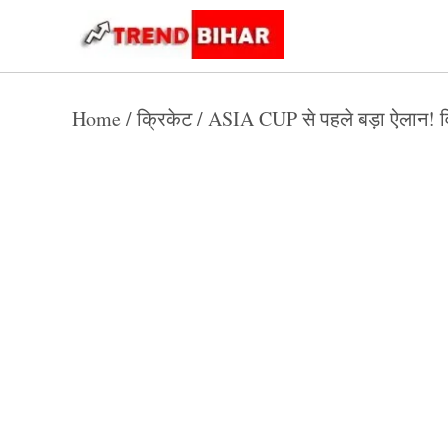
Skip
to
Trend
Trending
News
Bihar
content
Home
/
क्रिकेट
/
ASIA CUP से पहले बड़ा ऐलान! विरा