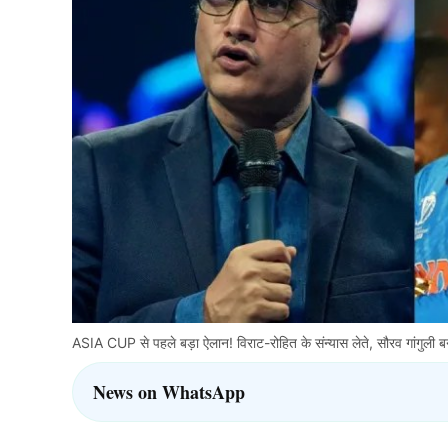
ASIA CUP से पहले बड़ा ऐलान! विराट-रोहित के संन्यास लेते, सौरव गांगुली ब
News on WhatsApp