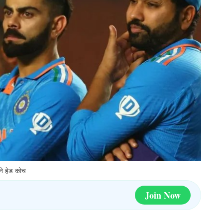
ने हेड कोच
Join Now