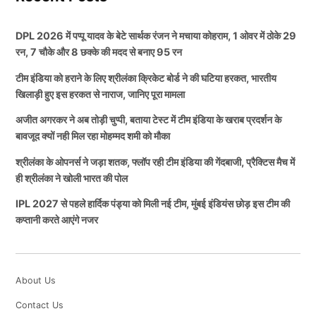
आइए आपको भी इसके बारे में जानकारी देते हैं कि श्रीलंका बोर्ड ने
लगातार चार हार के बाद पंजाब किंग्स की प्लेऑफ की राह मुश्किल
DPL 2026 में पप्पू यादव के बेटे सार्थक रंजन ने मचाया कोहराम, 1 ओवर में ठोके 29
ऐसी कौन सी पीच तैयारी कि है जिससे भारतीय टीम के लिए
होती जा रही है। सीजन की शुरुआत में टीम शानदार लय में दिख
रन, 7 चौके और 8 छक्के की मदद से बनाए 95 रन
खिलाड़ी नाखुश नजर आ रहे हैं।
रही थी, लेकिन अब टीम पर दबाव बढ़ चुका है। कप्तान श्रेयस
टीम इंडिया को हराने के लिए श्रीलंका क्रिकेट बोर्ड ने की घटिया हरकत, भारतीय
अय्यर (Shreyas Iyer) के बयान से साफ है कि आने वाले मैचों में
खिलाड़ी हुए इस हरकत से नाराज, जानिए पूरा मामला
श्रीलंका बोर्ड ने अभ्यास मैच के लिए बनाई तेज
पंजाब किंग्स को वापसी के लिए हर विभाग में बेहतर प्रदर्शन करना
अजीत अगरकर ने अब तोड़ी चुप्पी, बताया टेस्ट में टीम इंडिया के खराब प्रदर्शन के
गेंदबाजों की मददगार पिच
होगा।
बावजूद क्यों नही मिल रहा मोहम्मद शमी को मौका
श्रीलंका के ओपनर्स ने जड़ा शतक, फ्लॉप रही टीम इंडिया की गेंदबाजी, प्रैक्टिस मैच में
ALSO READ:
MI और LSG हुई IPL 2026 से बाहर, अब
सूत्रों से मिली जानकारी के अनुसार कोलंबो के नॉनडेस्क्रिप्ट्स
ही श्रीलंका ने खोली भारत की पोल
इन 4 टीमों पर मंडरा रहा है प्लेऑफ से बाहर होने का खतरा
क्रिकेट क्लब की पिच पर काफी ज्यादा घास छोड़ी गई थी।
IPL 2027 से पहले हार्दिक पंड्या को मिली नई टीम, मुंबई इंडियंस छोड़ इस टीम की
जिससे भारतीय टीम के गेंदबाज नाखुश नजर आ रहे हैं। यह खबर
कप्तानी करते आएंगे नजर
TAGGED:
Delhi Capitals
Indian Premier League
सामने आने के बाद अब सोशल मीडिया पर यह सवाल तेजी से
उठाया जा रहा है कि आखिरी इसके पीछे का कारण क्या था?
Indian Premier League 2026
IPL
IPL 2026
Punjab Kings
Shreyas Iyer
About Us
तो आपकी जानकारी के लिए बता दें कि श्रीलंका के क्रिकेट मैदानों
Contact Us