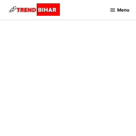
Skip
Menu
to
Trend
Bihar
content