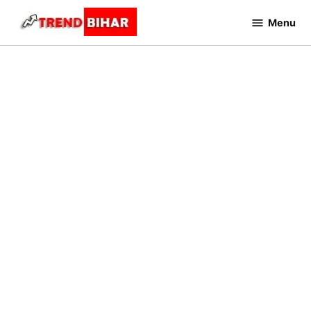
Skip
Menu
to
Trend
Bihar
content