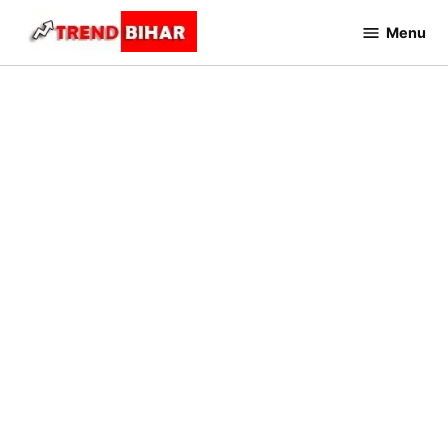
Skip
Menu
to
Trend
Bihar
content