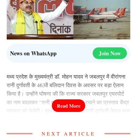
News on WhatsApp
Join Now
मध्य प्रदेश के मुख्यमंत्री डॉ. मोहन यादव ने जबलपुर में वीरांगना
रानी दुर्गावती के 463वें बलिदान दिवस के अवसर पर बड़ा ऐलान
किया है। उन्होंने घोषणा की कि राज्य सरकार जबलपुर एयरपोर्ट
का नाम बदलकर “रानी दुर्गावती एयरपोर्ट” रखने का प्रस्ताव केंद्र
सरकार को भेजेगी। मुख्यमंत्री ने कहा कि रानी दुर्गावती केवल मध्य
प्रदेश ही नहीं, बल्कि पूरे देश के लिए साहस, आत्मसम्मान और
राष्ट्रभक्ति की प्रेरणा हैं। ऐसे महान व्यक्तित्व के नाम पर एयरपोर्ट
NEXT ARTICLE
का नामकरण प्रदेश के गौरव को नई पहचान देगा।