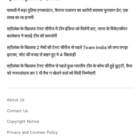
था नाम
रक्षा के लिए अपने प्राणों का बलिदान दिया था और उनका जीवन
शामली में बड़ा पुलिस एनकाउंटर, कैराना पलायन का आरोपी बदमाश फुरकान ढेर; एक
महिलाओं के साहस, नेतृत्व और स्वाभिमान का प्रतीक है। यदि
लाख का था इनामी
प्रस्ताव को मंजूरी मिलती है तो जबलपुर एयरपोर्ट रानी दुर्गावती के
फुरकान का नाम वर्ष 2016 में चर्चित कैराना पलायन मामले में भी
श्रीलंका के खिलाफ टेस्ट सीरीज में टीम इंडिया को मिलेगी हार, भारत के विकेटकीपर
नाम से जाना जाएगा, जिससे उनकी वीरगाथा देश-विदेश से आने
सामने आया था। इसके अलावा वह कैराना के व्यापारी विनोद
बल्लेबाज ने बताई टीम की कमजोरी
वाले यात्रियों तक पहुंचेगी।
सिंघल हत्याकांड सहित कई चर्चित आपराधिक मामलों में आरोपी
श्रीलंका के खिलाफ 2 मैचों की टेस्ट सीरीज से पहले Team India को लगा तगड़ा
था। पुलिस रिकॉर्ड के अनुसार, पिछले करीब दो दशकों से उसका
झटका, चोट की वजह से बाहर हुए ये 4 खिलाड़ी
TAGGED:
Mohan Yadav
क्षेत्र में आतंक था और वह कई बार जेल भी जा चुका था।
श्रीलंका के खिलाफ टेस्ट सीरीज से पहले हुआ भारतीय टीम के कोच की हुई छुट्टी, कैफ
को नजरअंदाज कर 1 भी मैच न खेलने वाले को मिली जिम्मेदारी
उस पर हत्या, लूट, रंगदारी और गैंगस्टर एक्ट के तहत कई मुकदमे
दर्ज थे। उसकी गिरफ्तारी पर एक लाख रुपये का इनाम घोषित
किया गया था।
About Us
Contact Us
मुठभेड़ के दौरान पुलिसकर्मी भी हुआ घायल
Copyright Notice
Privacy and Cookies Policy
पुलिस के मुताबिक, गुप्त सूचना के आधार पर कार्रवाई के दौरान