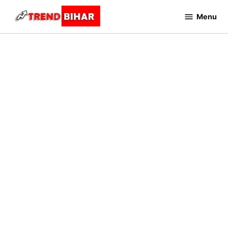
Skip
Menu
to
Trend
Bihar
content