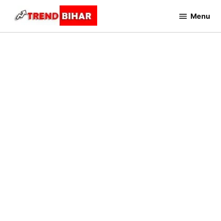
Skip
Menu
to
Trend
Bihar
content