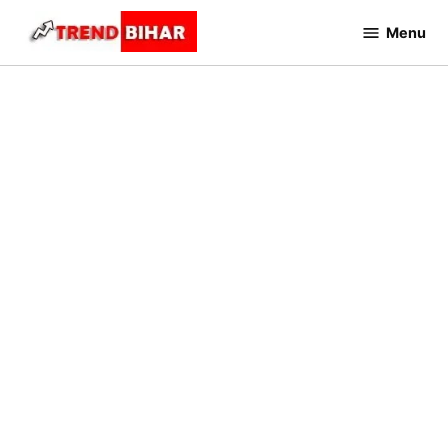
Skip
Menu
to
Trend
Bihar
content