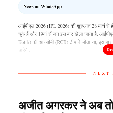
News on WhatsApp
आईपीएल 2026 (IPL 2026) की शुरुआत 28 मार्च से हो र
चुके हैं और 19वां सीजन इस बार खेला जाना है. आई
Kohli) की आरसीबी (RCB) टीम ने जीता था, इस बार
चाहेगी.
आईपीएल 2026 से पहले आज हम आपकों उन खिलाड़ियों के 
NEXT 
संन्यास का ऐलान कर सकते हैं.
IPL 2026 के बाद संन्यास का
अजीत अगरकर ने अब तोड़ी च
IPL 2026 का आगाज होने में अब चंद दिन रह गए हैं. 28 