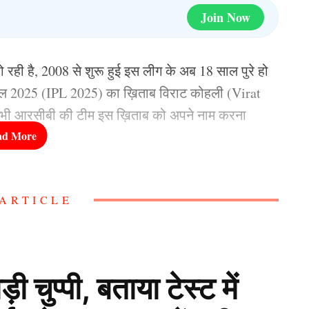
Join Now
ही है, 2008 से शुरू हुई इस लीग के अब 18 साल पुरे हो
पीएल 2025 (IPL 2025) का ख़िताब विराट कोहली (Virat
 भी आरसीबी की टीम इस ख़िताब को अपने नाम करना
बारे में बताने वाले हैं, जो आईपीएल 2026 के बाद
ARTICLE
 ऐलान कर सकते हैं ये 7 खिलाड़ी
ुप्पी, बताया टेस्ट में
मार्च से सीजन की शुरुआत होने जा रही है. सभी 10 टीमें