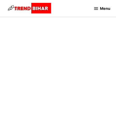
Skip
Menu
to
Trend
Bihar
content