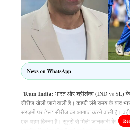
की छवि बदली है और अब यह राज्य विकास, निवेश और ब
राष्ट्रवाद और संविधान का सम्मान
सीएम योगी ने अपने संबोधन में राष्ट्रीय प्रतीकों और स
प्रति सम्मान और जिम्मेदारी हर नागरिक का कर्तव्य 
News on WhatsApp
Read More :
सीतापुर अग्निकांड में सीएम योगी ने ल
सहायता
Team India:
भारत और श्रीलंका (IND vs SL) के ब
TAGGED:
cm yogi adityanath
उत्तर प्रदेश न्यूज़
कान
सीरीज खेली जाने वाली है। काफी लंबे समय के बाद भ
सरज़मी पर टेस्ट सीरीज का आगाज करने वाली है। वहीं यह
एक अहम हिस्सा है। सूत्रों से मिली जानकारी के अनु