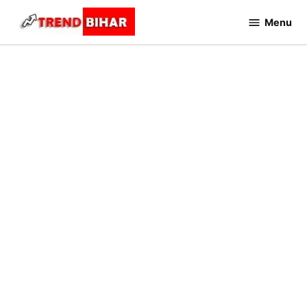
Skip
Menu
to
Trend
Bihar
content