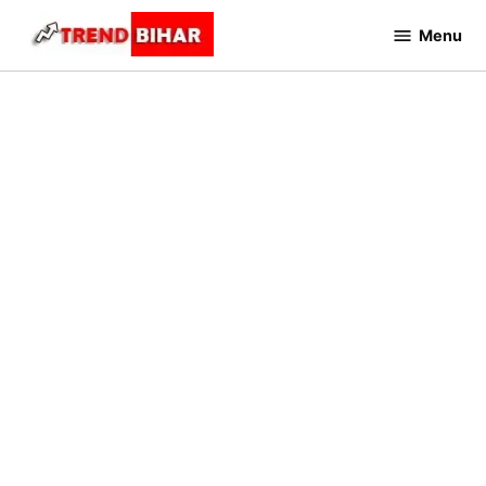
Skip
Menu
to
Trend
Bihar
content