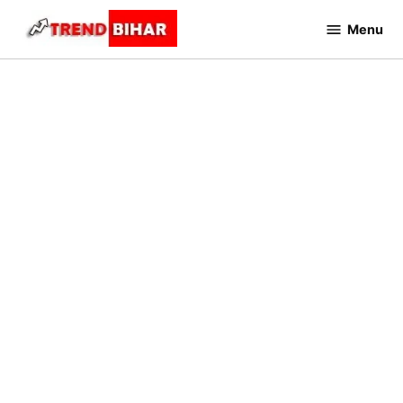
Skip
Menu
to
Trend
Bihar
content