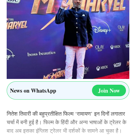
बोर्ड ने आगे लिखा कि
“शापूर अफगानिस्तान क्रिकेट की नींव रखने वाले लोगों में से एक
थे. उनके समर्पण, जुनून और अटूट प्रतिबद्धता ने हमारे देश में इस
खेल की उन्नति और विकास में अहम भूमिका निभाई.”
إِنَّا لِلّهِ وَإِنَّـا إِلَيْهِ رَاجِعُونَ
With profound grief and deep sorrow, the Afghanistan
Cricket Board mourns the passing of former
News on WhatsApp
Join Now
Afghanistan fast bowler Shapoor Zadran.
Shapoor Zadran was one of the foundation-laying
नितेश तिवारी की बहुप्रतीक्षित फिल्म ‘रामायण’ इन दिनों लगातार
figures of Afghanistan cricket, whose dedication,…
चर्चा में बनी हुई है। फिल्म के हिंदी और अन्य भाषाओं के ट्रेलर के
pic.twitter.com/iPIAJ6HLkq
बाद अब इसका इंग्लिश ट्रेलर भी दर्शकों के सामने आ चुका है।