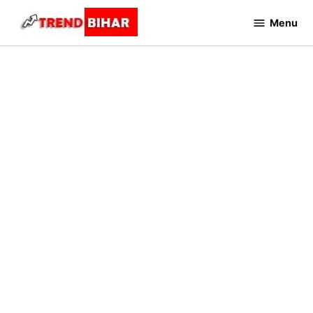
Skip
Menu
to
Trend
Bihar
content